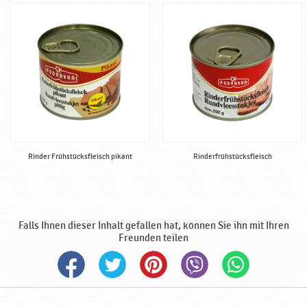
s
a
l
z
i
g
,
F
l
e
i
Rinder Frühstücksfleisch pikant
Rinderfrühstücksfleisch
s
c
h
,
Falls Ihnen dieser Inhalt gefallen hat, können Sie ihn mit Ihren
f
Freunden teilen
e
r
t
i