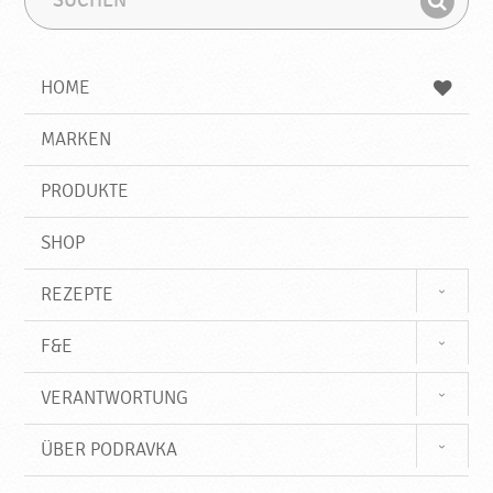
v
u
u
k
F
c
c
a
i
h
h
e
b
n
HOME
n
e
d
g
e
r
MARKEN
n
i
f
PRODUKTE
f
SHOP
REZEPTE
F&E
VERANTWORTUNG
ÜBER PODRAVKA