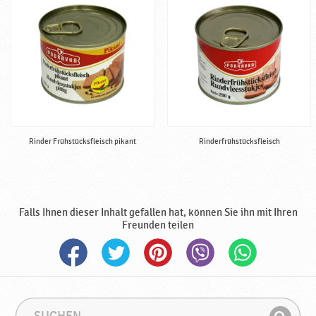
F
l
e
i
s
c
h
,
f
Rinder Frühstücksfleisch pikant
Rinderfrühstücksfleisch
e
r
t
i
g
Falls Ihnen dieser Inhalt gefallen hat, können Sie ihn mit Ihren
♥
Freunden teilen
P
o
d
r
a
S
S