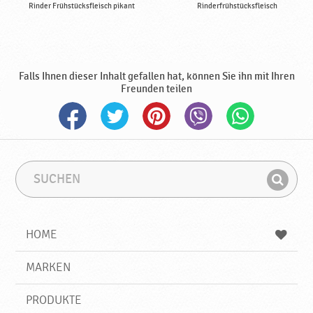
k
Rinder Frühstücksfleisch pikant
Rinderfrühstücksfleisch
a
Falls Ihnen dieser Inhalt gefallen hat, können Sie ihn mit Ihren
Freunden teilen
S
S
u
u
F
c
c
i
h
h
e
b
n
HOME
n
e
d
g
e
r
MARKEN
n
i
f
PRODUKTE
f