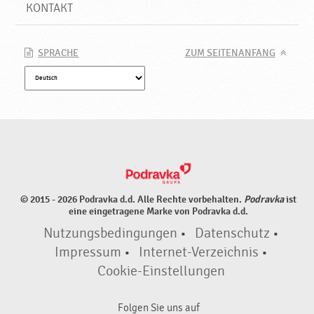
♥
KONTAKT
P
o
d
SPRACHE
ZUM SEITENANFANG
r
a
v
k
a
© 2015 - 2026 Podravka d.d. Alle Rechte vorbehalten.
Podravka
ist
eine eingetragene Marke von Podravka d.d.
Nutzungsbedingungen
•
Datenschutz
•
Impressum
•
Internet-Verzeichnis
•
Cookie-Einstellungen
Folgen Sie uns auf