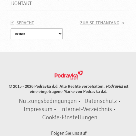
r
KONTAKT
o
d
u
SPRACHE
ZUM SEITENANFANG
k
t
e
♥
P
o
d
r
a
© 2015 - 2026 Podravka d.d. Alle Rechte vorbehalten.
Podravka
ist
v
eine eingetragene Marke von Podravka d.d.
k
Nutzungsbedingungen
•
Datenschutz
•
a
Impressum
•
Internet-Verzeichnis
•
Cookie-Einstellungen
Folgen Sie uns auf