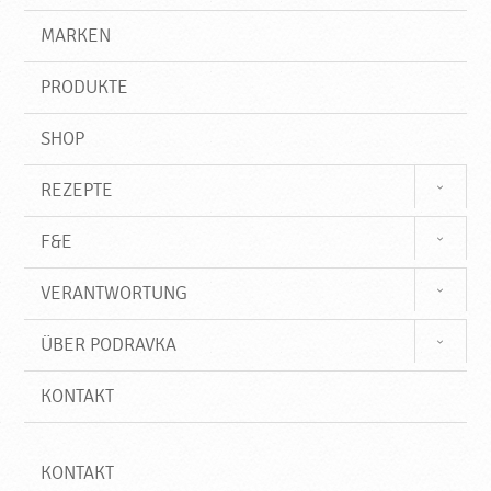
P
g
e
r
MARKEN
r
n
i
o
f
d
PRODUKTE
f
u
k
SHOP
t
e
REZEPTE
♥
P
F&E
o
d
VERANTWORTUNG
r
a
ÜBER PODRAVKA
v
k
KONTAKT
a
KONTAKT