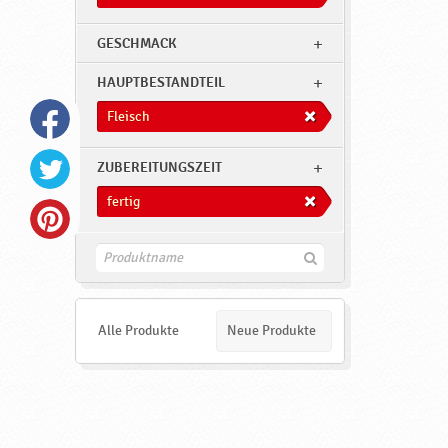
h
,
GESCHMACK
F
HAUPTBESTANDTEIL
l
e
Fleisch
i
ZUBEREITUNGSZEIT
s
c
fertig
h
,
F
i
f
n
d
e
e
Alle Produkte
Neue Produkte
r
n
t
i
g