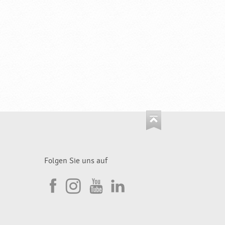
Folgen Sie uns auf
I
F
n
Y
L