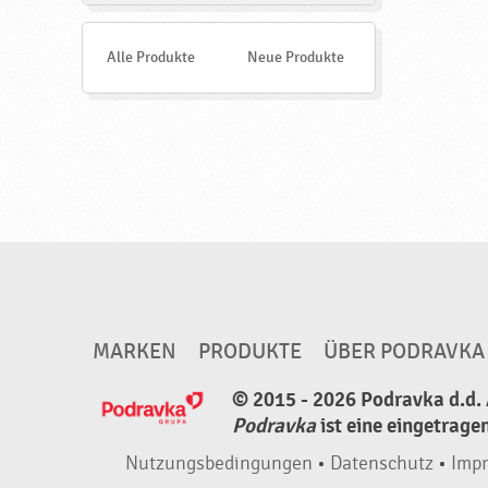
,
n
d
h
e
Alle Produkte
Neue Produkte
n
a
l
b
f
e
r
t
i
g
MARKEN
PRODUKTE
ÜBER PODRAVKA
,
h
© 2015 - 2026 Podravka d.d. 
Podravka
ist eine eingetrage
a
l
Nutzungsbedingungen
•
Datenschutz
•
Imp