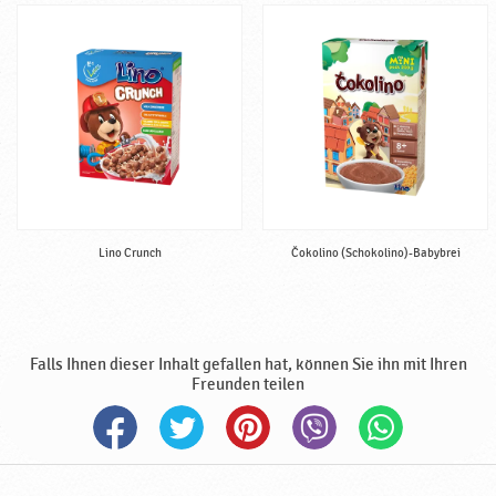
a
b
y
n
a
h
r
u
n
g
,
Lino Crunch
Čokolino (Schokolino)-Babybrei
h
a
l
b
Falls Ihnen dieser Inhalt gefallen hat, können Sie ihn mit Ihren
f
Freunden teilen
e
r
t
i