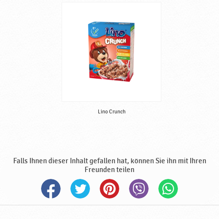
n
a
h
r
u
n
g
,
h
a
l
Lino Crunch
b
f
e
r
Falls Ihnen dieser Inhalt gefallen hat, können Sie ihn mit Ihren
t
Freunden teilen
i
g
,
h