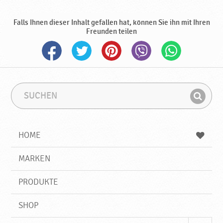
,
N
Falls Ihnen dieser Inhalt gefallen hat, können Sie ihn mit Ihren
e
Freunden teilen
u
e
P
r
o
d
S
S
u
u
u
F
c
c
k
i
h
h
t
e
b
n
HOME
e
n
e
d
♥
g
e
r
MARKEN
P
n
i
o
f
d
PRODUKTE
f
r
a
SHOP
v