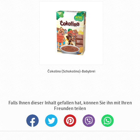
d
e
,
B
a
b
y
n
a
h
r
Čokolino (Schokolino)-Babybrei
u
n
g
,
Falls Ihnen dieser Inhalt gefallen hat, können Sie ihn mit Ihren
h
Freunden teilen
a
l
b
f