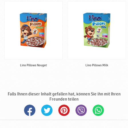
p
r
o
d
u
k
t
e
,
B
a
Lino Pillows Nougat
Lino Pillows Milk
b
y
n
a
Falls Ihnen dieser Inhalt gefallen hat, können Sie ihn mit Ihren
h
Freunden teilen
r
u
n
g