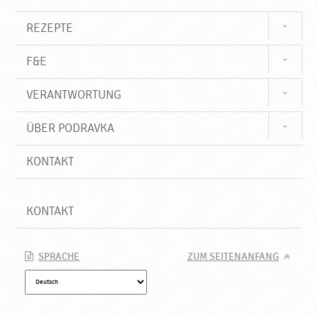
P
o
REZEPTE
d
r
F&E
a
v
VERANTWORTUNG
k
a
ÜBER PODRAVKA
KONTAKT
KONTAKT
SPRACHE
ZUM SEITENANFANG