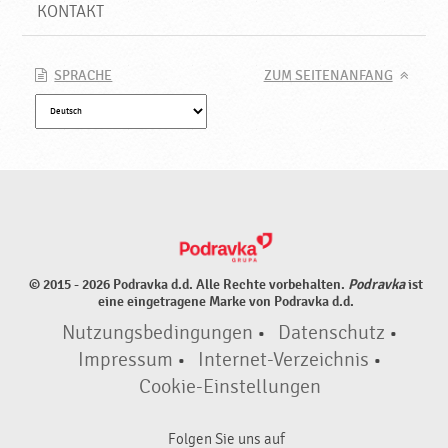
a
KONTAKT
l
a
l
SPRACHE
ZUM SEITENANFANG
,
N
e
u
e
P
r
o
d
© 2015 - 2026 Podravka d.d. Alle Rechte vorbehalten.
Podravka
ist
u
eine eingetragene Marke von Podravka d.d.
k
Nutzungsbedingungen
•
Datenschutz
•
t
e
Impressum
•
Internet-Verzeichnis
•
♥
Cookie-Einstellungen
P
o
Folgen Sie uns auf
d