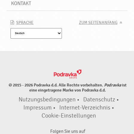
,
KONTAKT
N
e
u
SPRACHE
ZUM SEITENANFANG
e
P
r
o
d
u
k
t
e
© 2015 - 2026 Podravka d.d. Alle Rechte vorbehalten.
Podravka
ist
♥
eine eingetragene Marke von Podravka d.d.
P
Nutzungsbedingungen
•
Datenschutz
•
o
d
Impressum
•
Internet-Verzeichnis
•
r
Cookie-Einstellungen
a
v
Folgen Sie uns auf
k