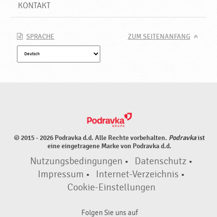
u
KONTAKT
e
P
r
SPRACHE
ZUM SEITENANFANG
o
d
u
k
t
e
♥
P
o
© 2015 - 2026 Podravka d.d. Alle Rechte vorbehalten.
Podravka
ist
d
eine eingetragene Marke von Podravka d.d.
r
Nutzungsbedingungen
•
Datenschutz
•
a
v
Impressum
•
Internet-Verzeichnis
•
k
Cookie-Einstellungen
a
Folgen Sie uns auf