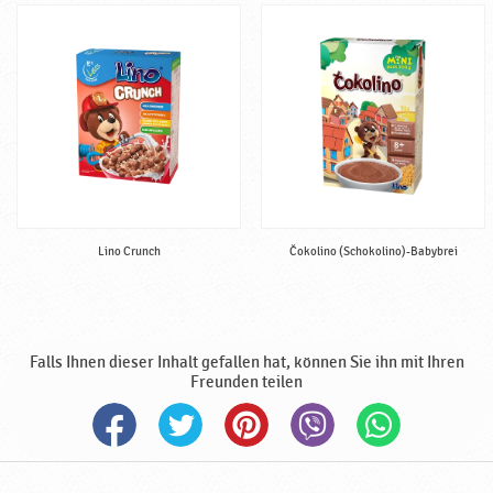
n
a
h
r
u
n
g
,
h
a
l
Lino Crunch
Čokolino (Schokolino)-Babybrei
b
f
e
r
Falls Ihnen dieser Inhalt gefallen hat, können Sie ihn mit Ihren
t
Freunden teilen
i
g
♥
P