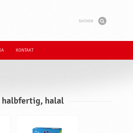
Suchen
Suchbegriff
Finden
KA
KONTAKT
halbfertig, halal