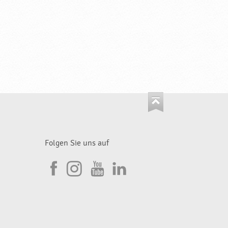
Folgen Sie uns auf
I
F
n
Y
L
a
s
o
i