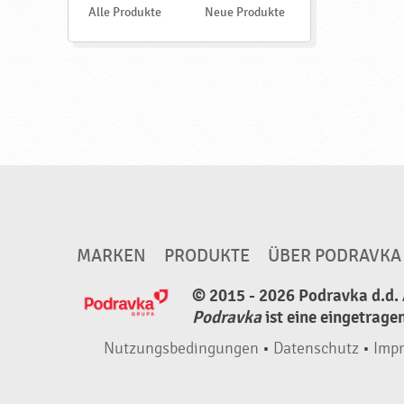
e
g
Alle Produkte
Neue Produkte
n
,
h
a
l
b
f
e
r
t
MARKEN
PRODUKTE
ÜBER PODRAVKA
i
© 2015 - 2026 Podravka d.d. 
g
Podravka
ist eine eingetrage
,
Nutzungsbedingungen
•
Datenschutz
•
Imp
h
a