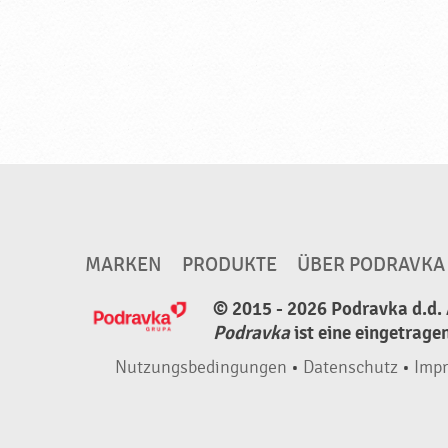
a
v
k
a
MARKEN
PRODUKTE
ÜBER PODRAVKA
© 2015 - 2026 Podravka d.d. 
Podravka
ist eine eingetrage
Nutzungsbedingungen
•
Datenschutz
•
Imp