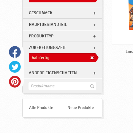
,
h
GESCHMACK
a
HAUPTBESTANDTEIL
l
b
PRODUKTTYP
f
ZUBEREITUNGSZEIT
e
Lino
halbfertig
r
t
ANDERE EIGENSCHAFTEN
i
g
F
i
♥
n
d
P
e
Alle Produkte
Neue Produkte
o
n
d
r