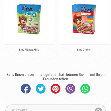
f
e
r
t
i
g
♥
P
o
Lino Pillows Milk
Lino Crunch
d
r
a
v
k
Falls Ihnen dieser Inhalt gefallen hat, können Sie ihn mit Ihren
a
Freunden teilen
S
S