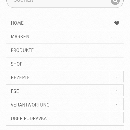
u
u
F
c
c
i
h
h
e
b
n
HOME
n
e
d
g
e
r
MARKEN
n
i
f
PRODUKTE
f
SHOP
REZEPTE
F&E
VERANTWORTUNG
ÜBER PODRAVKA