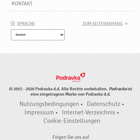
e
KONTAKT
u
e
P
SPRACHE
ZUM SEITENANFANG
r
o
d
u
k
t
e
♥
P
© 2015 - 2026 Podravka d.d. Alle Rechte vorbehalten.
Podravka
ist
o
eine eingetragene Marke von Podravka d.d.
d
Nutzungsbedingungen
•
Datenschutz
•
r
a
Impressum
•
Internet-Verzeichnis
•
v
Cookie-Einstellungen
k
a
Folgen Sie uns auf