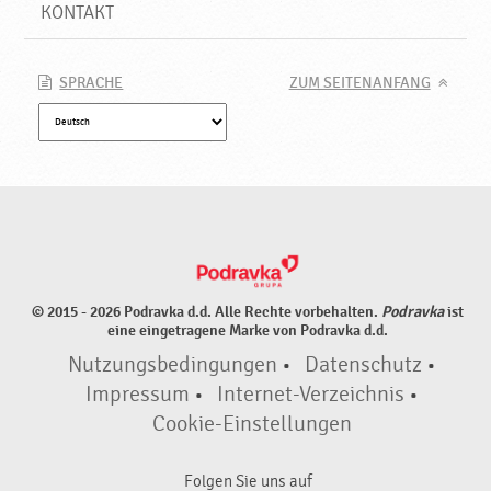
o
KONTAKT
d
u
k
SPRACHE
ZUM SEITENANFANG
t
e
♥
P
o
d
r
a
v
© 2015 - 2026 Podravka d.d. Alle Rechte vorbehalten.
Podravka
ist
k
eine eingetragene Marke von Podravka d.d.
a
Nutzungsbedingungen
•
Datenschutz
•
Impressum
•
Internet-Verzeichnis
•
Cookie-Einstellungen
Folgen Sie uns auf