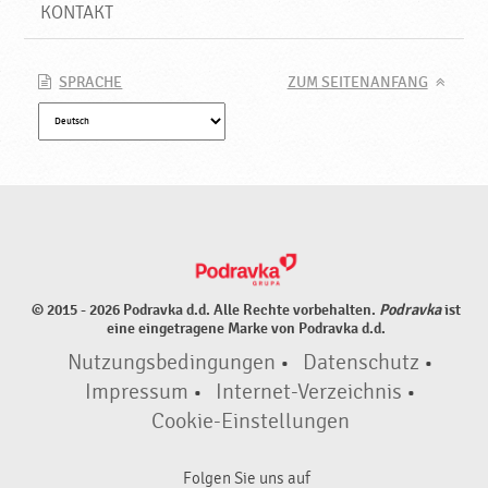
e
KONTAKT
P
r
o
SPRACHE
ZUM SEITENANFANG
d
u
k
t
e
♥
P
o
d
© 2015 - 2026 Podravka d.d. Alle Rechte vorbehalten.
Podravka
ist
r
eine eingetragene Marke von Podravka d.d.
a
Nutzungsbedingungen
•
Datenschutz
•
v
k
Impressum
•
Internet-Verzeichnis
•
a
Cookie-Einstellungen
Folgen Sie uns auf