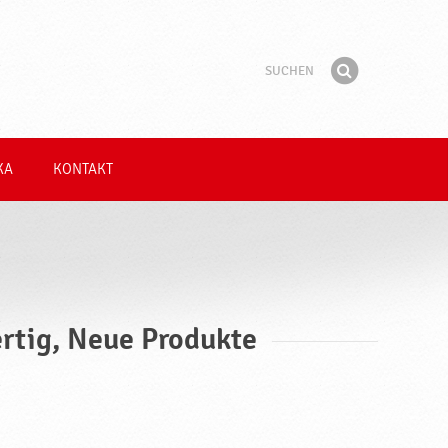
Suchen
Suchbegriff
Finden
KA
KONTAKT
ertig, Neue Produkte