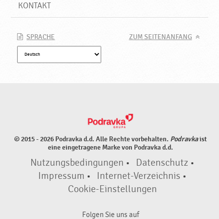
u
KONTAKT
k
t
e
SPRACHE
ZUM SEITENANFANG
♥
P
o
d
r
a
v
k
a
© 2015 - 2026 Podravka d.d. Alle Rechte vorbehalten.
Podravka
ist
eine eingetragene Marke von Podravka d.d.
Nutzungsbedingungen
•
Datenschutz
•
Impressum
•
Internet-Verzeichnis
•
Cookie-Einstellungen
Folgen Sie uns auf