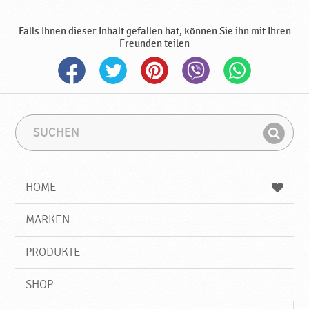
,
N
Falls Ihnen dieser Inhalt gefallen hat, können Sie ihn mit Ihren
e
Freunden teilen
u
e
P
r
o
d
S
S
u
u
u
F
c
c
k
i
h
h
t
e
b
n
HOME
e
n
e
d
♥
g
e
r
MARKEN
P
n
i
o
f
d
PRODUKTE
f
r
a
SHOP
v