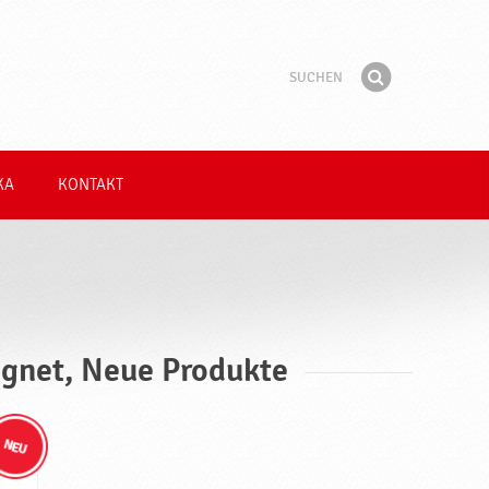
Suchen
Suchbegriff
Finden
KA
KONTAKT
ignet, Neue Produkte