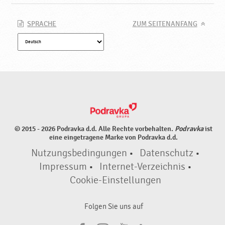
a
v
k
SPRACHE
ZUM SEITENANFANG
a
© 2015 - 2026 Podravka d.d. Alle Rechte vorbehalten.
Podravka
ist
eine eingetragene Marke von Podravka d.d.
Nutzungsbedingungen
•
Datenschutz
•
Impressum
•
Internet-Verzeichnis
•
Cookie-Einstellungen
Folgen Sie uns auf