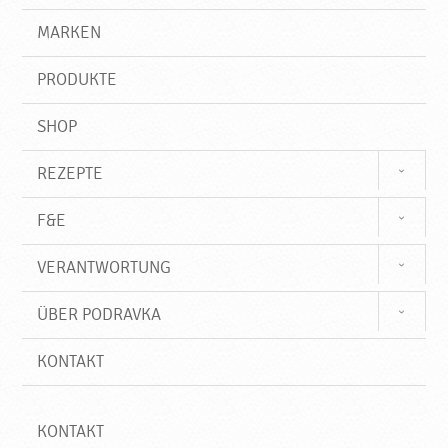
i
g
e
r
MARKEN
g
n
i
,
f
N
PRODUKTE
f
e
u
SHOP
e
P
REZEPTE
r
o
F&E
d
u
VERANTWORTUNG
k
t
ÜBER PODRAVKA
e
♥
KONTAKT
P
o
d
r
KONTAKT