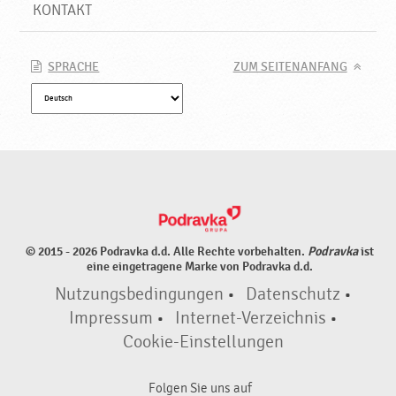
P
KONTAKT
o
d
r
SPRACHE
ZUM SEITENANFANG
a
v
k
a
© 2015 - 2026 Podravka d.d. Alle Rechte vorbehalten.
Podravka
ist
eine eingetragene Marke von Podravka d.d.
Nutzungsbedingungen
•
Datenschutz
•
Impressum
•
Internet-Verzeichnis
•
Cookie-Einstellungen
Folgen Sie uns auf