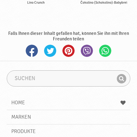
Lino Crunch
Čokolino (Schokolino)-Babybrei
Falls Ihnen dieser Inhalt gefallen hat, können Sie ihn mit Ihren
Freunden teilen
S
S
u
u
F
c
c
i
h
h
e
b
n
HOME
n
e
d
g
e
r
MARKEN
n
i
f
PRODUKTE
f