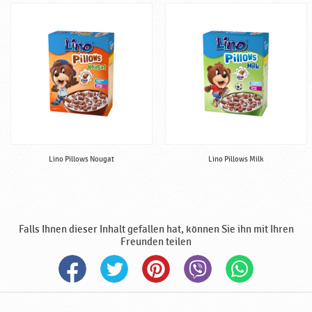
e
,
B
a
b
y
n
a
h
r
u
Lino Pillows Nougat
Lino Pillows Milk
n
g
,
h
Falls Ihnen dieser Inhalt gefallen hat, können Sie ihn mit Ihren
a
Freunden teilen
l
a
l
♥