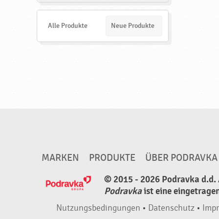
r
n
d
u
e
Alle Produkte
Neue Produkte
n
n
g
,
h
a
l
b
f
e
MARKEN
PRODUKTE
ÜBER PODRAVKA
r
t
© 2015 - 2026 Podravka d.d. 
Podravka
ist eine eingetrage
i
g
Nutzungsbedingungen
•
Datenschutz
•
Imp