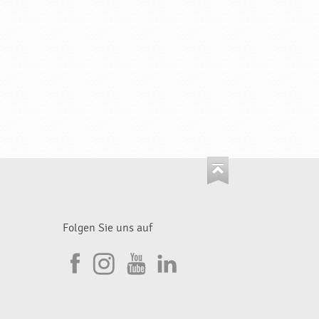
Folgen Sie uns auf
I
F
n
Y
L