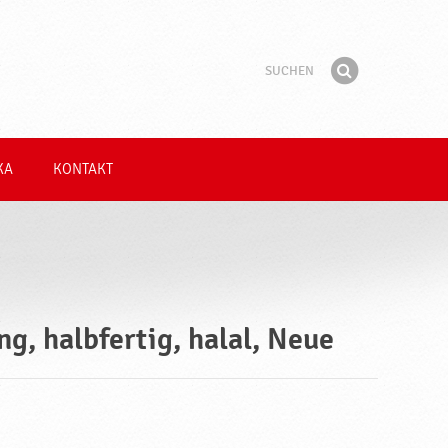
Suchen
Suchbegriff
Finden
KA
KONTAKT
g, halbfertig, halal, Neue