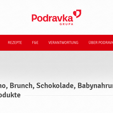
REZEPTE
F&E
VERANTWORTUNG
ÜBER PODRAV
no, Brunch, Schokolade, Babynahrun
odukte