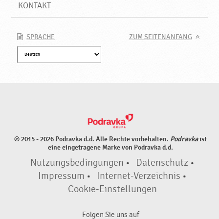
,
KONTAKT
N
e
u
SPRACHE
ZUM SEITENANFANG
e
P
r
o
d
u
k
t
e
© 2015 - 2026 Podravka d.d. Alle Rechte vorbehalten.
Podravka
ist
♥
eine eingetragene Marke von Podravka d.d.
P
Nutzungsbedingungen
•
Datenschutz
•
o
d
Impressum
•
Internet-Verzeichnis
•
r
Cookie-Einstellungen
a
v
Folgen Sie uns auf
k