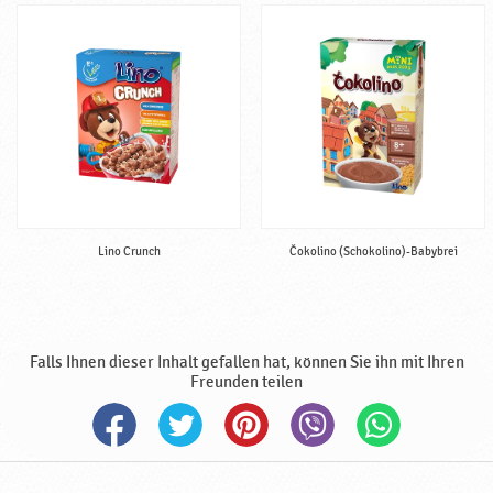
u
n
g
,
h
a
l
b
f
e
r
Lino Crunch
Čokolino (Schokolino)-Babybrei
t
i
g
,
Falls Ihnen dieser Inhalt gefallen hat, können Sie ihn mit Ihren
h
Freunden teilen
a
l
a
l