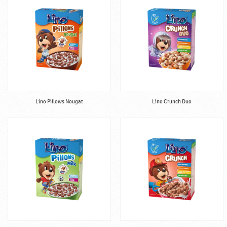
l
♥
P
o
d
r
a
v
k
Lino Pillows Nougat
Lino Crunch Duo
a