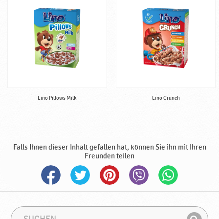
n
a
h
r
u
n
g
,
h
Lino Pillows Milk
Lino Crunch
a
l
a
l
♥
Falls Ihnen dieser Inhalt gefallen hat, können Sie ihn mit Ihren
P
Freunden teilen
o
d
r
a
v
S
S