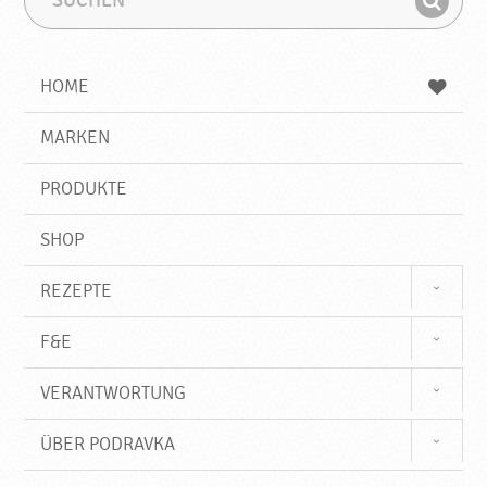
k
u
u
a
F
c
c
i
h
h
e
b
n
HOME
n
e
d
g
e
r
MARKEN
n
i
f
PRODUKTE
f
SHOP
REZEPTE
F&E
VERANTWORTUNG
ÜBER PODRAVKA