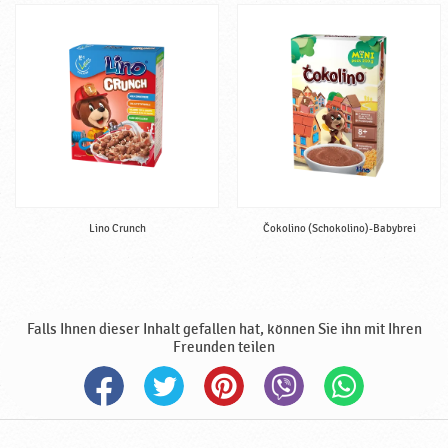
u
n
g
,
f
ü
r
V
e
g
e
Lino Crunch
Čokolino (Schokolino)-Babybrei
t
a
r
i
Falls Ihnen dieser Inhalt gefallen hat, können Sie ihn mit Ihren
e
Freunden teilen
r
g
e
e