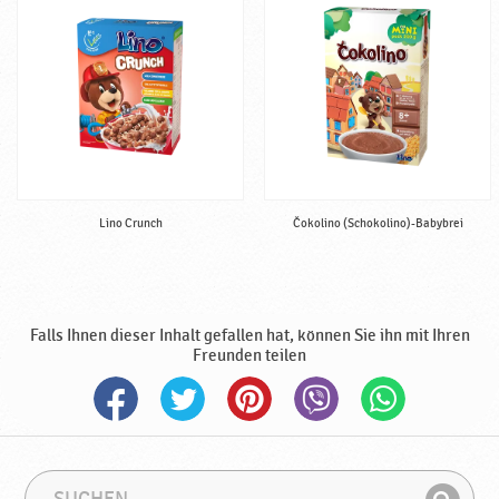
d
e
,
h
a
l
b
f
e
Lino Crunch
Čokolino (Schokolino)-Babybrei
r
t
i
g
♥
Falls Ihnen dieser Inhalt gefallen hat, können Sie ihn mit Ihren
P
Freunden teilen
o
d
r
a
v
S
S