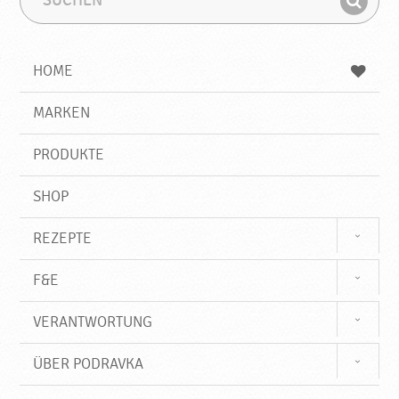
k
u
u
a
F
c
c
i
h
h
e
b
n
HOME
n
e
d
g
e
r
MARKEN
n
i
f
PRODUKTE
f
SHOP
REZEPTE
F&E
VERANTWORTUNG
ÜBER PODRAVKA