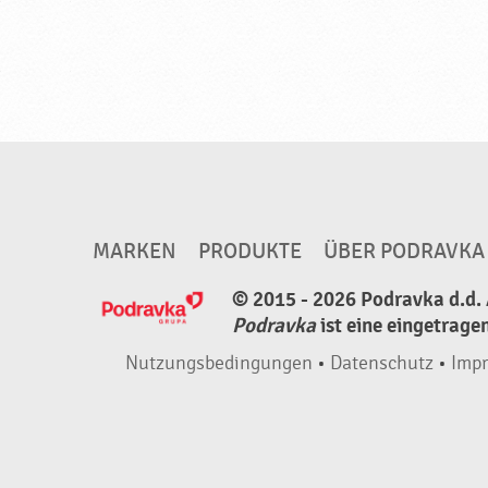
r
a
v
k
a
MARKEN
PRODUKTE
ÜBER PODRAVKA
© 2015 - 2026 Podravka d.d. 
Podravka
ist eine eingetrage
Nutzungsbedingungen
•
Datenschutz
•
Imp