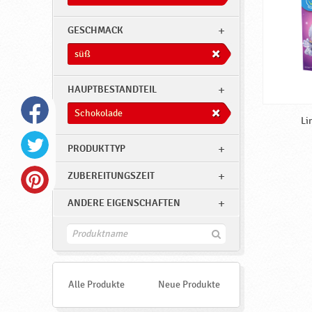
ß
,
GESCHMACK
S
süß
c
h
HAUPTBESTANDTEIL
o
Schokolade
k
Li
o
PRODUKTTYP
l
ZUBEREITUNGSZEIT
a
d
ANDERE EIGENSCHAFTEN
e
F
♥
i
n
P
d
o
e
Alle Produkte
Neue Produkte
n
d