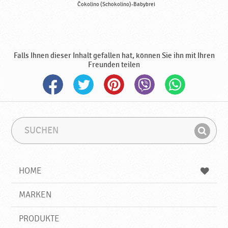
Čokolino (Schokolino)-Babybrei
Falls Ihnen dieser Inhalt gefallen hat, können Sie ihn mit Ihren
Freunden teilen
S
S
u
u
F
c
c
i
h
h
e
b
n
HOME
n
e
d
g
e
r
MARKEN
n
i
f
PRODUKTE
f