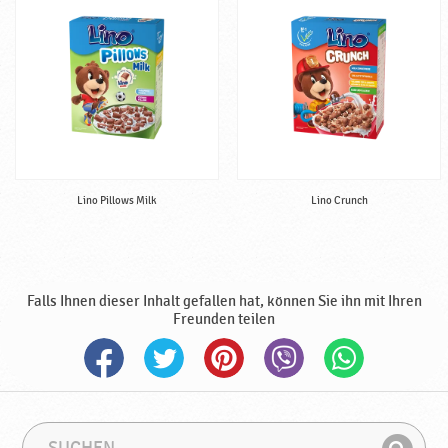
h
a
l
b
f
e
r
t
i
Lino Pillows Milk
Lino Crunch
g
,
h
a
l
Falls Ihnen dieser Inhalt gefallen hat, können Sie ihn mit Ihren
a
Freunden teilen
l
♥
P
o
d
S
S