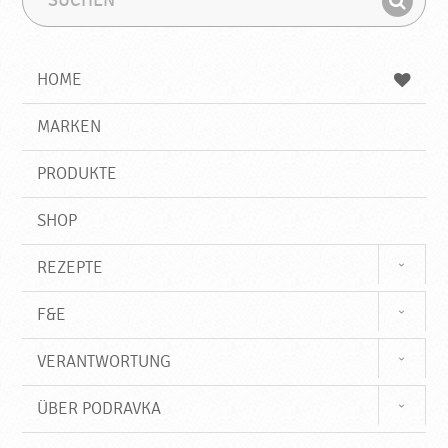
r
u
u
a
F
c
c
v
i
h
h
k
e
b
n
HOME
n
e
d
a
g
e
r
MARKEN
n
i
f
PRODUKTE
f
SHOP
REZEPTE
F&E
VERANTWORTUNG
ÜBER PODRAVKA