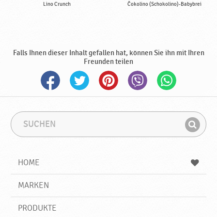
k
Lino Crunch
Čokolino (Schokolino)-Babybrei
a
Falls Ihnen dieser Inhalt gefallen hat, können Sie ihn mit Ihren
Freunden teilen
S
S
u
u
F
c
c
i
h
h
e
b
n
HOME
n
e
d
g
e
r
MARKEN
n
i
f
PRODUKTE
f