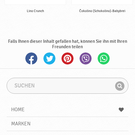
r
a
Lino Crunch
Čokolino (Schokolino)-Babybrei
v
k
a
Falls Ihnen dieser Inhalt gefallen hat, können Sie ihn mit Ihren
Freunden teilen
S
S
u
u
F
c
c
i
h
h
e
b
n
HOME
n
e
d
g
e
r
MARKEN
n
i
f