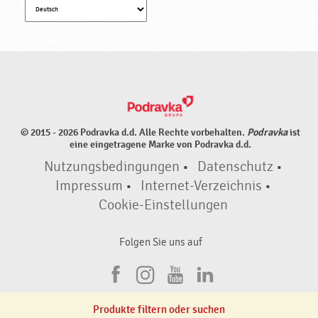
© 2015 - 2026 Podravka d.d. Alle Rechte vorbehalten.
Podravka
ist
eine eingetragene Marke von Podravka d.d.
Nutzungsbedingungen
•
Datenschutz
•
Impressum
•
Internet-Verzeichnis
•
Cookie-Einstellungen
Folgen Sie uns auf
F
I
Y
L
a
n
o
i
Produkte filtern oder suchen