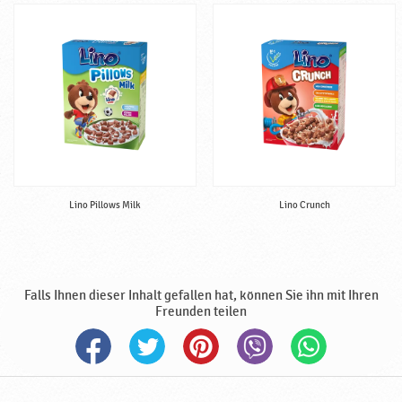
B
a
b
y
n
a
h
r
u
n
g
Lino Pillows Milk
Lino Crunch
,
h
a
l
Falls Ihnen dieser Inhalt gefallen hat, können Sie ihn mit Ihren
a
Freunden teilen
l
♥
P
o