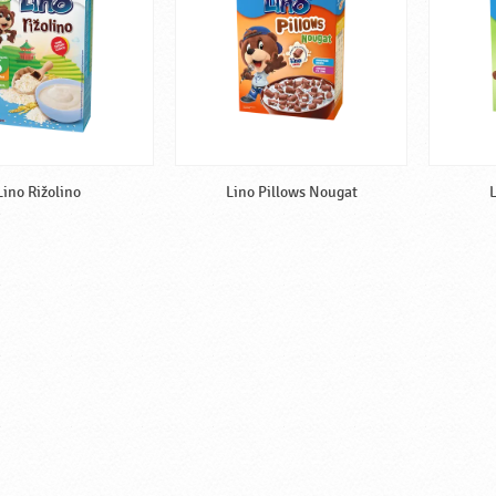
Lino Rižolino
Lino Pillows Nougat
L