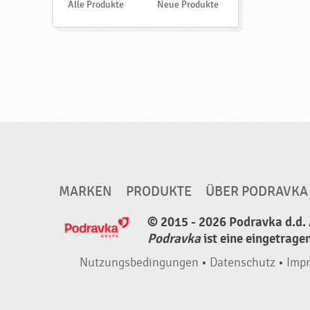
e
Alle Produkte
Neue Produkte
g
n
,
h
a
l
a
l
♥
P
o
MARKEN
PRODUKTE
ÜBER PODRAVKA
d
© 2015 - 2026 Podravka d.d. 
r
Podravka
ist eine eingetrage
a
Nutzungsbedingungen
•
Datenschutz
•
Imp
v
k