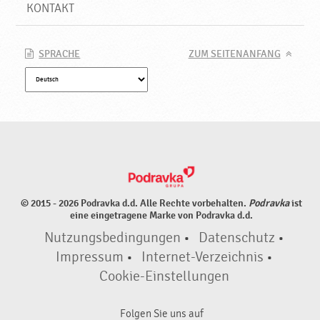
u
KONTAKT
k
t
e
SPRACHE
ZUM SEITENANFANG
♥
P
o
d
r
a
v
k
a
© 2015 - 2026 Podravka d.d. Alle Rechte vorbehalten.
Podravka
ist
eine eingetragene Marke von Podravka d.d.
Nutzungsbedingungen
•
Datenschutz
•
Impressum
•
Internet-Verzeichnis
•
Cookie-Einstellungen
Folgen Sie uns auf