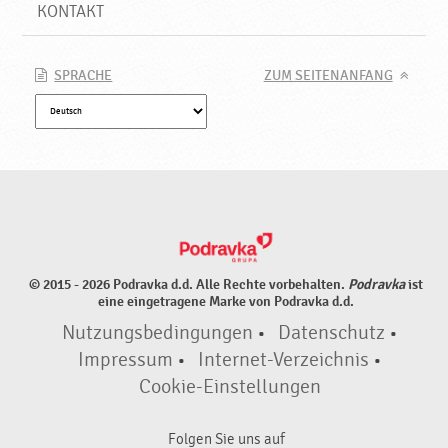
t
KONTAKT
,
N
e
SPRACHE
ZUM SEITENANFANG
u
e
P
r
o
d
u
k
t
© 2015 - 2026 Podravka d.d. Alle Rechte vorbehalten.
Podravka
ist
e
eine eingetragene Marke von Podravka d.d.
♥
Nutzungsbedingungen
•
Datenschutz
•
P
o
Impressum
•
Internet-Verzeichnis
•
d
Cookie-Einstellungen
r
a
Folgen Sie uns auf
v