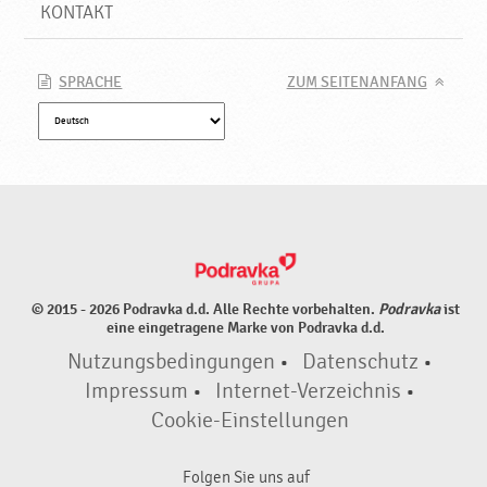
k
KONTAKT
t
e
♥
SPRACHE
ZUM SEITENANFANG
P
o
d
r
a
v
k
a
© 2015 - 2026 Podravka d.d. Alle Rechte vorbehalten.
Podravka
ist
eine eingetragene Marke von Podravka d.d.
Nutzungsbedingungen
•
Datenschutz
•
Impressum
•
Internet-Verzeichnis
•
Cookie-Einstellungen
Folgen Sie uns auf