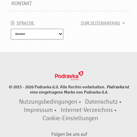
e
KONTAKT
P
r
o
SPRACHE
ZUM SEITENANFANG
d
u
k
t
e
♥
P
o
d
© 2015 - 2026 Podravka d.d. Alle Rechte vorbehalten.
Podravka
ist
r
eine eingetragene Marke von Podravka d.d.
a
Nutzungsbedingungen
•
Datenschutz
•
v
k
Impressum
•
Internet-Verzeichnis
•
a
Cookie-Einstellungen
Folgen Sie uns auf